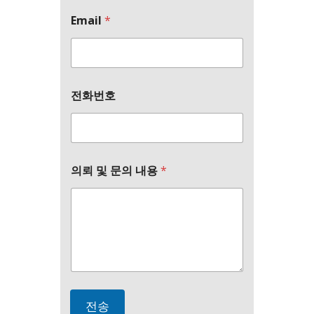
*
Email
*
E
m
a
i
l
의
및
전화번호
뢰
E
m
a
i
l
의뢰 및 문의 내용
*
내
용
전송