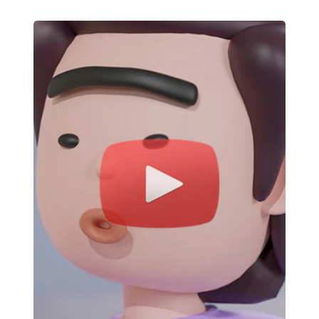
공
동
주
택
간
접
흡
연
예
방
숏
폼
공
모
전
우