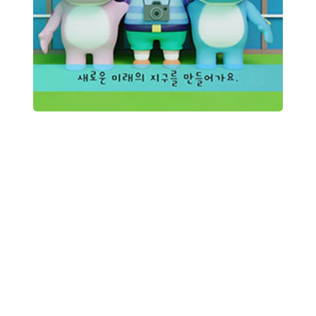
수
상
상
수
상
한
한국지질자원연구원 CM송 영상
국
지
질
자
원
연
구
원
CM
송