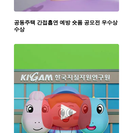
수
상
공
수
공동주택 간접흡연 예방 숏폼 공모전 우수상
동
상
수상
주
택
간
한
접
국
흡
지
연
질
예
자
방
원
숏
연
폼
구
공
원
모
CM
전
송
우
영