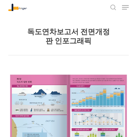
Menu
Skip
to
search
Close
main
Menu
content
독도연차보고서 전면개정
판 인포그래픽